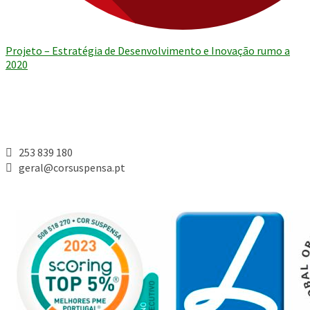
Projeto – Estratégia de Desenvolvimento e Inovação rumo a
2020
Contactos
253 839 180

geral@corsuspensa.pt

Ver todos
$